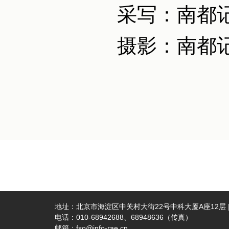
采写：南都记
摄影：南都记
地址：北京市海淀区中关村大街22号中科大厦A座12层 | 
电话：010-68942688、68948636（传真）
邮箱：fso@info-rae.cn