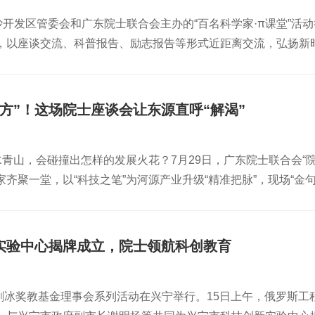
们树立正确的人生观、价值观，勇于担当时代重任。他强调，“国
系统思维推进“AI+”融合创新，争做“AI+”架构师，把个人理
院高长旺高级工程师和中国印刷科学技术印刷院庞也驰高级工程
沙开发区管委会和广东院士联合会主办的“百名科学家·π课堂”活
业绩。院士为我们讲解什么是国家大事在科普环节，刘院士深入
厚的文化底蕴以及在教学科研方面取得的成就表示赞赏，尤其对
刷制造、印刷业数智化能力自评估模型、印刷业数智化的发展现
，以座谈交流、科普报告、励志报告等形式近距离交流，弘扬新
否思考”之问，到ChatGPT、DeepSeek等大模型的突破，
围浓厚，师生们纷纷表示获益良多。拥抱AI时代 共创智慧未来
年度第一次工作会议，我室学术骨干、中国感光学会副理事长兼印
素养、拓宽科学思维。9月25日，俄罗斯工程院外籍院士、华南
走进AI的智慧世界。他特别指出，AI不仅是技术革命，更是思维
迪化作前行的动力引领我们在人工智能的浪潮中勇立潮头 积极探
了专委会工作并提出未来要求。与会委员积极建言献策。先进印
带来了一场题为《亲近AI 拥抱未来》的精彩科普讲座。刘院士通
未来”，用心学知识，刻苦练本领，努力成为挺膺担当的奋斗者。院
科技强国的征程中谱写属于嘉应人的青春华章！策划 | 党委宣传部融
委员会认真评议，会议评选出最佳论文奖、最佳学生论文奖和最
特别介绍了其团队研发的“工艺大模型”在造纸、陶瓷等传统行业
现场气氛热烈。刘院士的讲述既有科学的严谨，又有人文的温度
 | 彭佩雅初审 | 罗裕霞复审 | 何桂玲终审 | 罗锐宏
学），获奖论文题目为《一种基于水射流阻力的新型水导激光加
方”！这场院士座谈会让东源直呼“解渴”
学们：“要么驾驭浪潮，要么被浪潮吞噬。”鼓励大家主动拥抱A
专家进校园”活动不仅是一场科普讲座，更是一次精神的洗礼与理想
技大学），获奖论文题目为《分层滚筒式抓取机构设计及货车袋
、启发心智，现场师生不仅拓展了对人工智能的科学认知，更激
子在人工智能的浪潮中勇立潮头、创造未来。文字 | 课程教学中心图
闭幕式现场本届AMTME 2026会议为先进制造技术与材料
水青山，会碰撞出怎样的发展火花？7月29日，广东院士联合会
环节，同学们围绕AI学习、专业选择与人生价值等话题踊跃提问
作，有力推动了领域内技术创新、学术研讨与学科高质量发展。
齐聚一堂，以“科技之笔”为河源产业升级“精准把脉”，现场“
要学？大学该选什么专业？初中生如何接触AI？我们怎样为国家
业升级与技术突破。文字｜陈广学 张晓灵网站编辑｜张晓灵初
大学教授、原校长刘焕彬提出“AI+”赋能东源发展“湖山农文旅
解答。他强调，编程不仅是技能，更是思维训练的重要方式；专业
学与技术创新研究院院长、广东院士联合会副会长韩恩厚则作了“
创新。对于初中生的AI启蒙，他建议“早接触早受益”，借助教
科学思路；中国科学院院士，中山大学药学院名誉院长、教授，
勉励学子：“不因虚度年华而悔恨，不因碌碌无为而羞耻。”他鼓
实验中心揭牌成立，院士领航科创教育
番茄制药的案例讲述农产品工业化可行性，为东源发展现代农业
无悔青春。活动接近尾声时，同学们纷纷请刘院士签名留念，刘
，清澄一水化金山。”刘焕彬作诗《狮子回头》勉励东源的发展。
，范剑冰奖教基金理事会系列活动在兴宁举行。15日上午，俄罗斯
素价值化，形成新质生产力。”刘焕彬认为，东源要着重发展资源禀