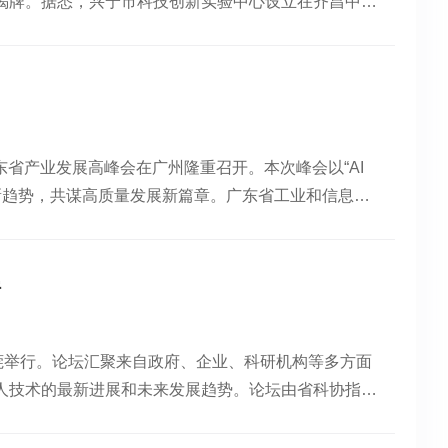
揭牌。据悉，兴宁市科技创新实验中心设立在齐昌中
综合体，清澄的万绿湖水转为“金山”。近年来，东源
兴宁市创新人才培养和科技教育迈出关键步伐，为“百
先后与彭寿院士、罗锡文院士、李卫院士团队分别共建
理事会与齐昌中学三方签约，携手成立广东省计算机学
院，创下了多项全省标杆等，共同推动科研成果转化落
讲座、无人机表演及智能机器人互动展演等活动，吸引
发展注入了“最强大脑”。此外，今年6月17日，环万
源】 南方报业传媒集团南方+客户端
员，为发展区建设注入强大“智力”。东源县委书记秦卫
遇，加快培育新质生产力，全力构建以科技创新为引领
东省产业发展高峰会在广州隆重召开。本次峰会以“AI
位院士专家建立长期稳定的合作关系，在产业规划、技
新趋势，共谋高质量发展新篇章。广东省工业和信息化
次“精准把脉”助力产业升级的契机，今天的产业科技
，广东省制造业协会会长、立白凯晟控股集团董事局主
家近距离洞察河源产业发展的痛点堵点、精准研判产业
协产业链供应链联合会会长、广东金宗机械有限公司董
秘书长卢育辉表示，广东院士联合会将以企业需求为导
刘焕彬院士作了“共建创新生态，促进工业AI技术的研
家合作，推动高端产业的发展。以产业科技创新学术为
行
业凭借其卓越的品牌影响力、突出的行业贡献以及践行
室，吸引众多实力强大的高端人才和创新资源，并以院
先进企业”三项荣誉，成为本届峰会最耀眼的企业之一。高
。文、图丨袁文康 张小建 陈振敏
东莞举行。论坛汇聚来自政府、企业、科研机构等多方面
了广东省制造业协会、广东省产业发展促进会新春联谊
人技术的最新进展和未来发展趋势。论坛由省科协指
校、企业、行业代表等提供一个交流平台，分享他们的
态、寻求合作的机会。本次论坛共设一个主论坛和4个