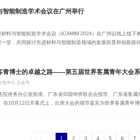
题演讲、专题研讨、论文出版、线上+线下等形式举行。其中，
与智能制造学术会议在广州举行
新》院士报告，俄罗斯工程院外籍院士、深圳技术大学教授明仲
数据要素安全流通关键技术与应用》专家报告。在校长圆桌研讨
进材料与智能制造学术会议（ICAMIM 2024）在广州以线上
会科学技术奖、教育成果奖、论文奖等进行了颁奖。此外，广东
齐聚一堂，共同探讨先进材料与智能制造领域的发展前景和创新路
内数字经济的发展，数字经济发展在国内处于领先地位。当下，
学会、广东博士创新发展促进会、新材料先进制造行业产教融合
的到来，数据已经成为了新的生产要素，其价值和影响力日益凸
大学省部共建耐火材料与冶金国家重点实验室联合主办。“希望
华南理工大学教授、俄罗斯工程院外籍院士李烈军表示，先进材
客青博士的卓越之路——第五届世界客属青年大会
推动并深化先进材料与智能制造领域的技术交融，加快形成新质
文化中心 公众号
理工大学原校长、俄罗斯工程院外籍院士刘焕彬探讨了用大系统
务院侨务办公室批准、广东省归国华侨联合会指导、广东省客属海
大学教授、俄罗斯工程院外籍院士陈广学分析了印刷制造技术在
开。在10月12日开幕式上，出席大会的领导嘉宾为世界客属青年
突破性进展。哈尔滨工业大学（深圳）教授、俄罗斯自然科学院
属青年博士颁奖。中国工程院廖万清院士，国际宇航科学院何质
发中的应用，强调了机器学习的作用，并以钴基高温合金为例展示
社科院学部委员、一级教授、国务院参事何星亮，中国工程院吴
三地代表分别解读了各所属地区的政策和科技扶持措施，番禺信
曾传滨、何伟玲、兰林峰、潘永平、何志才、钟海旺、廖矿标、
个分会场深入研讨各领域的前沿成果。此外，有20多位专家学
湾国际青年社区、广州民营科技园、海归精英交流协会及宝盛ICC
士服务站牌匾。同时，举行了“新材料先进制造行业产教融合共同
< 上一页
1
2
3
4
5
6
7