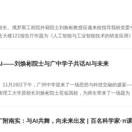
辞，向远道而来的嘉宾和专家学者表示热烈欢迎，并介绍了学校
 张建功书记致欢迎辞主旨报告，大咖云集本次会议共安排五场
以“工业AI技术的研发与应用”为题，分享了工业人工智能在制造
校长、俄罗斯工程院外籍院士刘焕彬教授应邀来校指导我校党委
工科学与工程学院二级教授、俄罗斯工程院外籍院士陈广学教授
念大楼121报告厅作题为《人工智能与工业智能技术的研发应用
示了印刷制造在彩色3D打印、柔性电子、智能传感等领域的创新
算机学院300余名师生聆听了报告陈文海代表学校对刘焕彬院士
教授作了题为“人工智能驱动先进制造变革：从过程预测到加工优
陪同参观校园、校史馆和客家文化展馆等地。陈文海介绍了学校
例。黄含教授作主旨报告东华大学机械学院院长、长江学者特聘
等。他表示，刘院士此次应邀来访，不仅为师生带来了前沿学术
”的报告，介绍了能场辅助化学机械抛光新方法、新工艺及新装
I——刘焕彬院士与广中学子共话AI与未来
动学校高质量发展具有重要意义。双方在参观过程中还就人工智
理工大学刘晓刚教授作了题为“基于多源感知与协同规划的智能车
成表示，刘院士来校讲学对我校发展具有重要促进作用：一是助
统的创新设计。刘晓刚教授作主旨报告特邀报告与口头汇报，精彩
。11月19日下午，广州中学迎来了一场思想与科技交融的盛宴—
新兴科技的兴趣，为学生成长成才注入新动力。二是启迪教师发
夫科学馆分会场，先进造纸与纸基材料全国重点实验室副主任徐
南理工大学原校长刘焕彬院士莅临我校，为师生带来了一场题为《
态度，对教师们拓展科研思路、创新教学方法具有重要启发。三是
刘政贤副教授团队作了题为“形状记忆聚合物复合材料力学行为及
陪同下，兴致勃勃地参观了校园。 他先后走访了自然科学中心
I”、“教学+AI”的深度融合，将为学校的学科建设发展注入新动
构设计的形状记忆聚合物研究”的报告。来自华南理工大学、清华
在科创活动中展现出的奇思妙手给予了高度评价。 李校为院士
工智能的基本概念、发展历程及其核心要素，重点介绍了工业AI以
桂林电子科技大学、河南工业大学等多所高校的学者进行了口头
表示热烈欢迎。刘焕彬院士是我国过程建模、智能制造与工业节
技术模块的系统框架；并以大系统思维架构博依特工业AI技术为
成果。徐峻教授级高级工程师主持分会场报告钟林新教授主持分
附南实：与AI共舞，向未来出发 | 百名科学家·π
展，是科技报国、实业兴邦的典范。讲座中，刘院士从“立志做大事
，生动展示了工业智能技术在提升全要素生产效率、推动产业升
刷技术专业委员会举办“先进印刷制造与功能新材料”专题论坛，