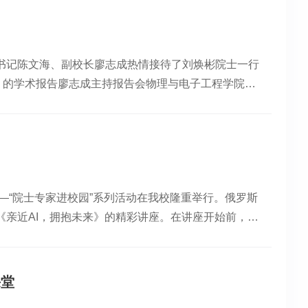
及学院在先进制造与材料工程领域的最新研究进展。彭
高水平主旨报告。华南理工大学原校长、俄罗斯工程院
过程中的研发进展与实际应用案例。 刘焕彬教授作主旨
书记陈文海、副校长廖志成热情接待了刘焕彬院士一行
作了题为“印刷先进制造及其在柔性电子和功能材料中
》的学术报告廖志成主持报告会物理与电子工程学院、
成果。 陈广学教授作主旨报告中山大学工学部主任、先
来校指导表示热烈欢迎，对他长期以来关心支持我校发
化”的报告，分享了AI在磨粒加工工艺优化、刀具磨损
办学历史、办学举措、发展成就以及在服务地方经济社
教授张振宇教授作了题为“复杂构件稀土原子级抛光关
视野，也为学校进一步优化学科布局、深化教学改革提
备，相关成果已应用于航天、航空等重点领域。张振宇
能与行业融合、科研协同创新、人才培养模式等话题进
辆查验机器人系统”的报告，展示了移动机器人协同作
力学生成长成才。报告内容前沿、视野开阔，有效激发
纷呈4月24日下午，会议设置两个分会场进行特邀报
—“院士专家进校园”系列活动在我校隆重举行。俄罗斯
展进步。刘院士在科研道路上孜孜不倦的探索精神、积
峻教授级高级工程师和学术骨干钟林新教授分别主持报
亲近AI，拥抱未来》的精彩讲座。在讲座开始前，刘
推动学科建设创新。各专业师生学习掌握AI知识至关
其空间可展开结构”的特邀报告，罗兰副研究员团队作
、大数据中心等场所，对我校优美的育人环境、先进的
能，开拓高质量人才培养与学科创新的新局面。刘焕彬在
大学、上海交通大学、北京航空航天大学、武汉科技大
讲解我校平面图参观学校自然科学中心活动伊始，全体
数据价值化为基本逻辑，依托行动AI与思维AI的协
汇报，展示了在先进制造、智能材料、传感器、激光加
能领域的杰出科学家，多年来致力于产学研融合，推动
例，通过将工业AI技术应用到设备故障预测、产品质量
会场报告在先进造纸与纸基材料全国重点实验室分会
课堂
”“勤奋创未来”出发，结合自身六十年的工作经历与
级转型、形成新质生产力的显著作用。他鼓励师生们积
邀请来自西安理工大学曹从军教授、华南理工大学田君