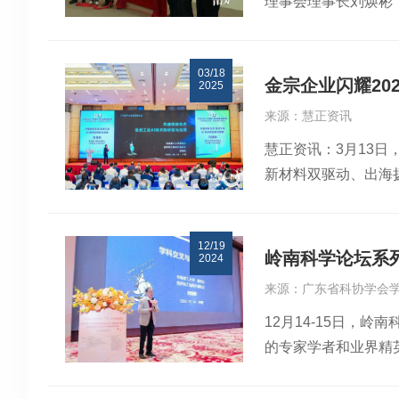
理事会理事长刘焕彬
饮料及食品产业集群
学。实验中心配备人
与众多院士专家及广
千万工程”教育行动
了东源县硅材料中心
03/18
会青少年信息学兴宁
地。今年5月1日，
金宗企业闪耀20
2025
了300多名师生参加
绿湖世界级“湖泊+”
来源：慧正资讯
民表示，作为省“百
慧正资讯：3月13日
的现代化产业体系。
新材料双驱动、出海
术攻关、成果转化、
厅党组成员、副厅长
创新交流对接座谈会
席陈凯旋，广东省制
升级的方向路径，让
12/19
事长钟日强，及各制
向，推动企业竞争力
岭南科学论坛系
2024
发与应用”的主题演
纽带，加强与企业的
来源：广东省科协学会
社会责任的优秀表现，
士和学术研究为主的
12月14-15日
峰会后，陈凯旋会长
的专家学者和业界精
年会的大幕，吉祥热
导，省计算机学会主
最新研究成果和实践