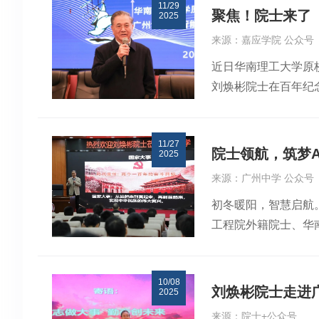
11/29
委书记张建功致欢迎
聚焦！院士来了
2025
新文院长主持开幕式
来源：嘉应学院 公众号
外籍院士刘焕彬教授
近日华南理工大学原
报告华南理工大学轻
刘焕彬院士在百年纪
的应用”的报告，展
化学与环境学院和计
进制造学院院长黄含
展表示衷心感谢，并
监测等方面的应用案
11/27
会发展中的积极实践
键技术及其系列装备
院士领航，筑梦A
2025
供了宝贵思路，对推
教授作主旨报告武汉
来源：广州中学 公众号
行了交流探讨。廖志
业式智能车辆查验系
初冬暖阳，智慧启航
了学生对人工智能等
告和口头报告。在逸
工程院外籍院士、华
极拥抱新技术的研究
告。哈尔滨工业大学
焕彬院士在校领导的
重要，推动“科研+A
了题为“基于交联结
设施设备以及同学们
报告中系统阐述了人
学、广西师范大学、
10/08
师生对刘院士的到来
同，构建起包含多个
工等领域的最新研究
刘焕彬院士走进广
2025
工业智能化与绿色发
优化等实际生产场景
场，中国感光学会印
来源：院士+公众号