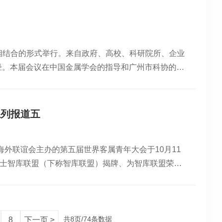
俄罗斯工程院外籍院士、华南理工大学教授刘焕彬作
作《新一代云计算架构与智能调度体系》院士报告，暨
环节，与会校长们畅谈信息学教育与改革。论坛活动同
线下相结合的形式举行。来自政府、高校、科研院所、企业
省人工智能通识虚拟教研室宣告成立。广东数字产业发
径。本届会议在中国金属学会的指导和广州市科协的支
全球数字人进入高产时代，相关产业规模正在不断扩
共同体、华南理工大学国家金属材料近净成形工程技术
显，这将是决定粤港澳大湾区经济文化腾飞的下一个重
通过本届会议，为先进材料和智能制造领域发展注入新
料与智能制造在当下已成为科技创新和产业发展的关键
系列报道五
生产力。会上，三位院士分享了先进材料与智能制造领
思维推动工业智能技术创新，展示了博依特工业智能技
外联谊会主办的第五届世界客属青年大会于10月11
柔性电子和传感材料的优势，并展示了其在智能包装、
博士智库联盟（下称智库联盟）揭牌、为智库联盟荣誉
外籍院士、国家杰出青年科学基金获得者刘兴军介绍了
彬院士，华南理工大学原校长刘焕彬院士，加拿大工程
了AI技术的潜力。当天，广西玉林市、广东肇庆高新
清平院士受聘担任首批智库联盟荣誉顾问。来自海内外
投公司推介了长隆万博商务区和广州大学城科技园。先
罗少雄、郭逸帆获优秀客属青年博士奖。与此同时，智
者也作了精彩的报告。现场，广东博士创新发展促进会
国际创新中心签订了共建“创新创业基地”的协议。中
共8页/74条数据
体”常务理事单位授牌仪式，发布了第十三届金博奖全球
8
下一页 >