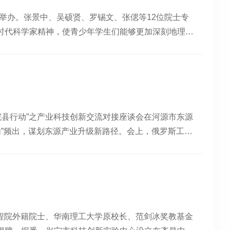
家之兴亡事，就是我们的大事”，希望同学们立大志、
想融入国家发展，立志做大事，勤奋创未来。刘焕彬对我校
师作特邀专题报告，分别就印刷图像缺陷在线检测、纸
动举办。张景中、吴硕贤、罗锡文、张偲等12位院士专
浅出地讲解了人工智能的发展历程、基本逻辑与未来趋
学校扎根地方、服务产业的应用型办学特色给予高度评
状与未来等主题进行了研讨。报告会后，印刷技术专业
时代科学家精神，使青少年学生们能够更加深刻地理解
再到工业AI技术的实际应用，刘院士以生动的案例和系统的
刘焕彬院士的精彩分享在每位JYUer心中播下了探索与
刷专委会主任陈广学教授介绍了中国感光学会的组织架
理工大学原校长刘焕彬，走进广州大学附属中学南沙实
方式的变革。面对“AI+”时代的到来，他鼓励同学
索期待每一位嘉应师生勤学善思 融会贯通将智慧融入
刷制造与新材料专题报告会及印刷专委会会议现场颁奖
过生动的案例展示了AI在医疗、交通、教育、制造等
士为我们讲解AI的发展历程在互动与交流中，同学们积
媒体中心图片 | 陈碧颖 吴欣锦（实习）文字 | 颜
佳口头报告奖。最佳论文奖： 唐文翰、韩福柱、赵清
中的成功实践，为企业带来显著效益与绿色转型。讲座
，激发了同学们对科技与未来的无限向往。院士和同学
工深度测量方法》。最佳学生论文奖： 陈浩林、谢良
I时代，树立报国志向，勤奋学习，勇于创新。整场讲座
的点燃。广州中学将持续推进“AI+教育”实践，营造
装货物变滚筒间距承载特性研究》。最佳口头报告奖也
发了探索未来科技的热情。学生们全程专注，不时记录
片 | 仲崇斌编辑 | 苏佩虹审核 | 郭海明、何家杰、
工程领域专家学者搭建了高水平、专业化的学术交流平
“院县行动”之产业科技创新交流对接座谈会在河源市东源
，展现出广附南实学子勤于思考、心怀家国的精神风
未来，我室将持续拓展国际合作与交流，推动学科交叉
金句”频出，谋划东源产业升级新路径。会上，俄罗斯工程
做贡献？”面对同学们从技术实践到人生规划的层层追
审｜陈广学复审｜陈华志终审｜蒋凌翔
”绿色综合体经济的思考；中国工程院院士、华南理工大
选择无分冷热，关键在于打牢基础、培养兴趣，在AI
新材料与腐蚀控制技术赋能河源”的分析，为东源破解
材与网络资源循序渐进。互动尾声，刘院士以《钢铁是怎
香港浸会大学荣休校长，广东院士联合会副会长陈新滋
励同学们立足当下、立大志做实事，在AI浪潮中勇担时
指明了方向路径。“湖光万绿映青峦，何幸瑶池落世
院士耐心地为每一位同学签名并送上鼓励的话语。现场
“工业AI技术是催生新质生产力的强大动力，其核心价
工程院外籍院士、华南理工大学原校长、范剑冰奖教基金
赋丰富的产业，用“AI+”赋能，加快培育千百亿级水