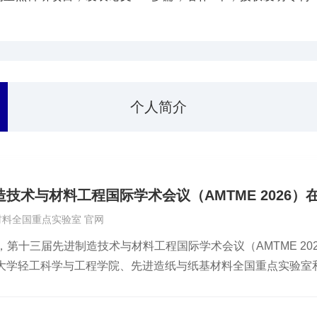
程学突出贡献“伊万•古列宾勋章”，2013年荣获首届“叶剑英奖”。
个人简介
技术与材料工程国际学术会议（AMTME 2026
料全国重点实验室 官网
26日，第十三届先进制造技术与材料工程国际学术会议（AMTME 
大学轻工科学与工程学院、先进造纸与纸基材料全国重点实验室
及企业界的众多专家学者参会，围绕人工智能、智能制造及先进
4月25日上午，会议开幕式在逸夫科学馆举行。华南理工大学轻