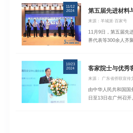
11/12
分论坛，活动通过主
第五届先进材料
2024
《学科交叉与科技创
来源：羊城派·百家号
南大学翁健教授作《
11月9日，第五届先
时对广东省计算机学
界代表等300余人
达，持续六年引领国
持下，由广州工程师
大。随着数字化时代
研究中心和武汉科技
要路口。
10/23
动能。”大会主席、
客家院士与优秀
2024
领域。本届会议旨在
来源： 广东省侨联宣传
域的最新研究。华南
由中华人民共和国国
术的成果。华南理工
日至13日在广州召
快速检测等应用中的
顾问颁牌、为优秀客
人工智能在新材料开
院杜如虚院士，中国
区、广东江门鹤山市
的十位博士林海岩、
进材料与智能制造两
库联盟还与南沙创享
为11家企业授予博