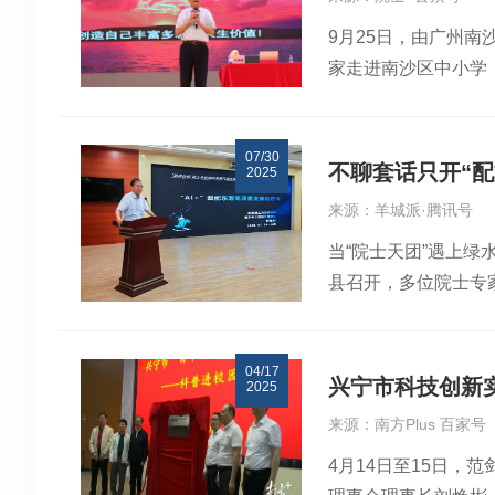
人生感悟，勉励同学
极拥抱AI时代，运用
飞教授、北京印刷学
9月25日，由广州南
勤学习、做实事、创
优美的校园环境、深
基快速检测芯片的印
家走进南沙区中小学
势。从图灵的“机器能
价。报告会现场学习氛
委员会召开2026
科学知识、提升科学
思考模型，引领同学们
创新的种子愿这份启
构和功能职责，总结
验学校，为莘莘学子
们“亲近AI，拥抱
实践用创新驱动发展在
典礼与闭幕式经评审
07/30
领域的广泛应用，并
极思考、踊跃提问，
雅燕编辑 | 邹欣恬总编
泉、徐星汉（清华大
不聊套话只开“配
2025
尾声，刘院士寄语同
们热烈互动本次“院士
喜、刘金龙（武汉科
来源：羊城派·腾讯号
内容前沿、主题鲜明
科技创新氛围，助力学
同步揭晓。颁奖典礼和
当“院士天团”遇上绿
要点。在随后的互动
周文超
台，深化了产学研合
县召开，多位院士专家
貌。“编程是否一定
与成果转化，助力产
院外籍院士，华南理工
问，刘院士一一耐心
学教授、广东腐蚀科
时代实现跨领域融合
04/17
产业发展瓶颈提供了
样炼成的》名句深情
兴宁市科技创新
2025
立足功能农产品，以
代使命，以奋斗书写
来源：南方Plus 百家号
间。回首雄狮凝望处
气氛温馨而热烈。
4月14日至15日
值是实现数据生产要