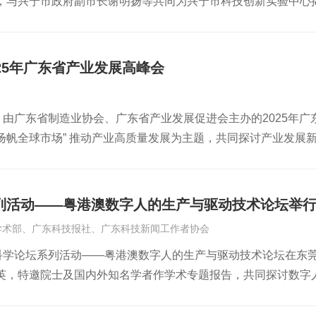
，与兴宁市政府副市长谢明扬等共同为兴宁市科技创新实验中心
，借鉴浙江乌镇等地文旅数字化经验，构建东源“湖山农文旅”绿色
工智能、信息技术等前沿领域专业化实验室及实践基地，标志着
东院士联合会的合作由来已久、成果丰硕。自2020年始，东源
注入新动能。揭牌仪式后，广东省计算机学会、范剑冰奖教基金
、水稻智慧农场技术创新研究中心、广晟广科稀土永磁创新研究
市活动基地，助力学校创新发展。此外现场还开展信息技术主题
大湾区院士专家学术交流康养基地在东源正式揭牌成立，为东源绿色
25年广东省产业发展高峰会
。南方+记者 张柳青通讯员 兴教宣 兴融媒【作者】 张柳青【来
绿色发展区建设专业委员会成立，唐洪武院士等9位院士受聘为委
千万工程”首批典型县，东源正抢抓“一湖一县一盆地”重大政策机
，由广东省制造业协会、广东省产业发展促进会主办的2025年广
东源将以此座谈会为新的起点，推动东源与广东院士联合会及各
扬帆全球市场” 推动产业高质量发展为主题，共同探讨产业发展
人才培养等方面开展深度合作。河源市副市长黄子睿指出，这是一
吴东文，俄罗斯工程院外席院士（原华南理工大学校长）刘焕彬
，为河源搭建了一个与顶尖智力深度对话的平台，让各位院士专
造业协会执行会长龙国文，广东省制造业协会常务副会长、省制
河源在产业升级的赛道上少走弯路、加速前行。广东院士联合会
造业企业、行业协会、政府部门代表等约600人参加了本次峰会。
提升，围绕新产业和未来产业，成立专业团队，并与院士和企业
列活动——粤港澳数字人的生产与驱动技术论坛举
讲，提出了AI技术在制造业数字化转型升级的实施路径。金宗企
共建，推动企业的创新发展。以院士为支点，撬动全国重点实验
学术部、广东科技报社、广东科技新闻工作者协会
获得了“卓越品牌奖”、“突出贡献奖”以及“挂点帮扶乡村振兴
实验室为主要依托，将实验室的成果进行推广，以发展新质生产力
，岭南科学论坛系列活动——粤港澳数字人的生产与驱动技术论坛在
、龙国文执行会长、钟日强常务副会长等一起为醒狮点睛，拉开
英，特邀院士及国内外知名学者作学术专题报告，共同探讨数字
烈的现场展现出广东制造业迎来蓬勃发展的春天！
办，广东科技新闻工作者协会承办。活动旨在为粤港澳地区的高
经验，促进学术交流与技术合作，为企业界提供一个了解行业动