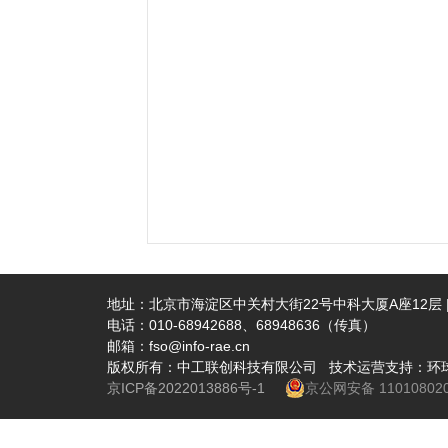
地址：北京市海淀区中关村大街22号中科大厦A座12层 | 
电话：010-68942688、68948636（传真）
邮箱：fso@info-rae.cn
版权所有：中工联创科技有限公司 技术运营支持：环
京ICP备2022013886号-1
京公网安备 110108020