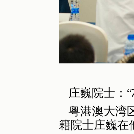
庄巍院士：
粤港澳大湾
籍院士庄巍在