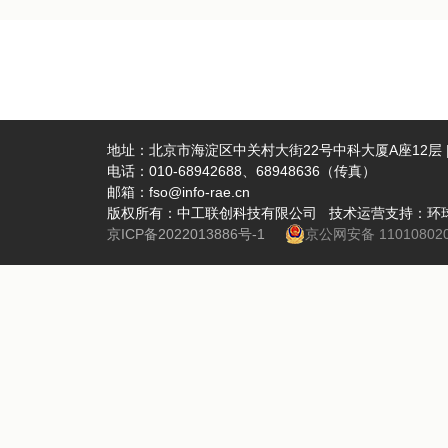
地址：北京市海淀区中关村大街22号中科大厦A座12层 | 
电话：010-68942688、68948636（传真）
邮箱：fso@info-rae.cn
版权所有：中工联创科技有限公司 技术运营支持：环
京ICP备2022013886号-1
京公网安备 110108020