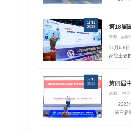
面的院士
献！首席
长王建以
的先进技术
11/11
认识。随
本次见面
第18
2023
目等进行
学高效的
来源：品牌
等进行考
内、帮助
11月6-
有关部门
一些科技
家院士教
责人等出
价值才能
内外塑料
启动表示
做科技成
广东省塑
北京环球
业化。再
09/18
备有限公
平台优势
敬民、运
第四届
2023
塑胶行业
志等，在
此的了解
来源： 中国
长符岸 
城的优势
与苏州大
2023
具规模、
会，是贯彻
首站，还
上,第三
会企业的
准为全国的
进会环球
总结。报
建设管理
外科学组
精神，20
定，提升
业、细分
中外院士
进人类文