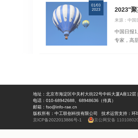
01/03
面做出了
工业协会
才专业委
科学院中
2023
2023
院士、华
作机会，
新冠疫情
了国内唯
来源：中国
机械工业
她表示，
教”全国征
外国专家
中国日报1
主任委员
研发工作
持。202
会、全球院
专家，高
担任中国
东仕诚塑
家和北京市
万人次。
特点，各
智能制造
科委、中
届中国塑
加工装备
记"聚天
公司首席
才加快建
限公司正
联谊会等
考与见解
席高级专
能化转型
地址：北京市海淀区中关村大街22号中科大厦A座12层 | 
电话：010-68942688、68948636（传真）
人才发展
有限公司
邮箱：fso@info-rae.cn
学奖获得
正高级工程
版权所有：中工联创科技有限公司 技术运营支持：环
展问题，
克森美孚
京ICP备2022013886号-1
京公网安备 110108020
益型人才
子膜材料
专家吴江
司、浙江