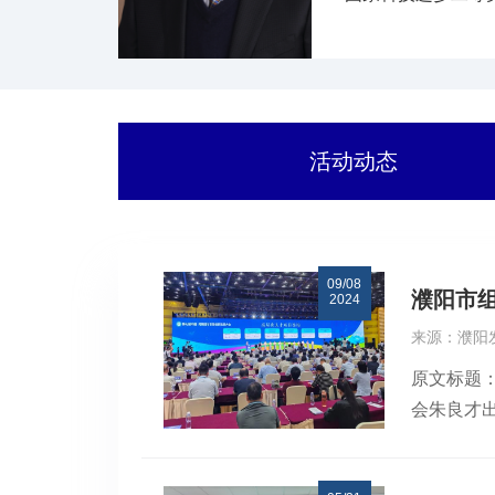
活动动态
09/08
濮阳市
2024
来源：濮阳
原文标题
会朱良才
代表团参
区。该展