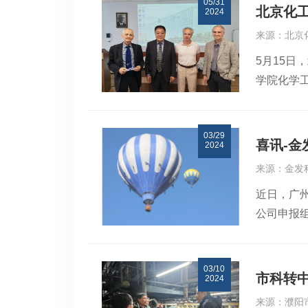
05/31
形式，全
北京化
2024
环境。在
来源：北京
薪资待遇
5月15
国工程院
学院化学工程
外籍院士
斯科学院通
向院士们
吴大鸣教
实现抱负、
03/29
并与参会学
士及以上1
喜讯-
2024
出在联合申
等形式，
来源：金发
院普通和
控股有限
近日，广
厂建设等
公司申报
实意义。记
助院士及
手，做好
03/10
充分发挥
市科转
2024
交流与合
来源：濮阳