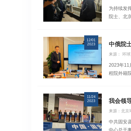
为持续发
院士、北
专家一行
通，针对
12/01
产效率等
中俄院
2023
企业面临
来源： 环
惑，从而
2023年
创新发展
程院外籍
团，在苏
热情接待
11/24
迎，对我
我会领
2023
军向大家
来源：北京
长王勇线
中共固安县
外国公司
中心总干
域乃至国