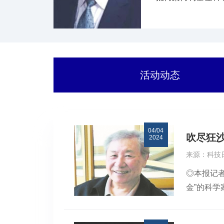
加工理事会授予的
活动动态
04/04
吹尽狂
2024
来源：科技
◎本报记者
金”的科学
国挑战选
矿物漂浮