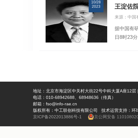
10/28
眠之夜，
王淀佐
2023
努力换来一
来源：中国
术……这些
据中国有研
担任北京
日8时23
大项目咨
工作，19
念我国选
大学）校长
限公司）院
记、常务
物加工浮
面化学、
地址：北京市海淀区中关村大街22号中科大厦A座12层 | 
电话：010-68942688、68948636（传真）
相互作用
邮箱：fso@info-rae.cn
光华工程
版权所有：中工联创科技有限公司 技术运营支持：环
京ICP备2022013886号-1
京公网安备 110108020