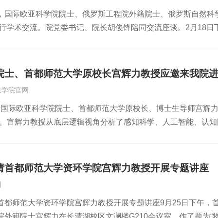
从概念培育期转向生态构建期。本次论坛以“教育链-产业链-创新
向订单累计超200个，加速中国地理信息创新技术融入全球创新
，国际欧亚科学院院士、俄罗斯工程院外籍院士、俄罗斯自然科
备行业协会副会长李有增在致辞中指出，低空经济正从“蓄势期”转
委员会会议由学术委员会主任傅伯杰院士主持。地理信息科学教
院进行学术交流。院党委书记、院长胡俊锋陪同交流座谈。2月18
当前低空经济发展面临核心技术依赖、空域管理滞后、产业链碎
和2025年代表性成果，并在此基础上提出了实验室的未来规划
周自强全面介绍了研究所发展方向和工作亮点，四位科研骨干分
产业协同育人”的三大路径。他表示，通过动态空域管理释放市
地理与环境过程模拟和调控、全球变化观测模拟与应对等三个方
点项目进行了汇报。宫辉力教授结合自身深厚的学术积淀，从学
构建“技术+管理+应用”复合型人才培养体系，将为低空经济高
修复，推进实验室优势特色领域的交叉融合和创新发展。傅伯杰
用大模型技术，助推科研成果高效高质产出。2月19日上午，宫
家战略性新兴产业，既是技术革命的“风暴眼”，更是教育创新的“
教授、谭琨教授、史贵涛教授、张文敏研究员分别以“GEOAI赋
院士、首都师范大学原校长宫辉力教授应邀来我院
长胡俊锋，院党委委员、副院长刘建荣出席活动，副院长王治业
脱节制约技术转化效率，生态碎片阻碍产业协同发展的矛盾。李
术与平台架构”、“南极雪积累率变化特征及其对全球气候变化的响
息学院官网
及科研骨干90余人参会。会上，胡俊锋院长向宫辉力教授颁发
人范式，当教育链对接产业链，当实验室拥抱大市场，低空经济将从
涛教授、张文敏研究员做专题报告学术委员会委员们对华东师大地
邀请国际欧亚科学院院士、首都师范大学原校长、博士生导师宫辉力
质自然灾害防治研究所学术委员会副主任委员聘书。随后，宫辉力教
未来引擎”。国际欧亚科学院院士，俄罗斯工程院、自然科学院外
实验室在重大重点项目与研究成果、人才培养与队伍建设等方面
座。宫辉力教授从底层逻辑视角分析了感知科学、人工智能、认
家和基金撰写者的双重经验，深入剖析了基金项目撰写的底层逻
从地理信息科技与低空经济、低空路网基础设施与科学建设两方
实验室未来加强地理信息数据的获取与分析技术，做好产学研一
大数据分析、气候变化与地质灾害预警、地面沉降监测等方面的
升申报成功率。报告内容详实、见解独到，为我院科研人员提供
的实践提出将低空经济背景化，构建全域多层次、三维化低空数
链条研究思路；进一步聚焦长三角城市群，加大城市地理综合集成
委委员、副校长丁松泉、李祖欣分别与宫辉力教授进行了交流。
流的平台，也为我院相关学科发展提供了新的思路。双方表示，
低空经济发表演讲，他通过智慧交通、工业革命和无人化巡检等
家战略，为智慧城市建设提供解决方案。实验室年会期间，还特
授是国际欧亚科学院院士、首都师范大学原校长、国家十四五综合防灾
地质自然灾害防治研究所、科研开发处供稿）
星定位，强调了通信导航深度融合的重要性。他指出，AI作为发
题为“地球系统科学的发展与展望”的特邀报告，傅院士在报告中
请首都师范大学资环学院宫辉力教授开展专题讲座
for Ecohydrology，Global Coordinator for UNESCO IHP
合，做到智慧时空服务，加速低空经济发展。中国航空学会低空
生态学与经济学耦合的过程机制，切实服务国家重大战略需求，
网
009-2019）。他从事地理信息、遥感与信息水文地质的教学
势及展望。低空经济是新质生产力的重要赛道，2024年是低空
“基于高分辨排放清单和简约模型的中国大气污染控制效益评估”
首都师范大学资环学院宫辉力教授开展专题讲座9月25日下午，
步二等奖、北京市科技进步一等奖和UNESCO-IHP特殊贡献
025年，低空经济在政策引导下，将继续深耕技术的突破、安全
细介绍如何通过构建覆盖数十年、包含多种污染物和排放源的超高
院外籍院士宫辉力在长清湖校区文澜楼G210会议室，作了题为