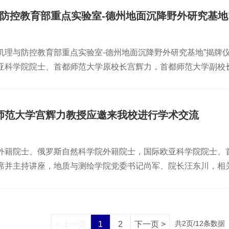
教育成为驱动低空经济高质量发展的核心动能，共同绘就低空经
并致辞，对新时期全国地面沉降防治工作予以指导。中国地质调
下水资源与环境的可持续发展提供有力的科技支撑，为地下水可
与防控教育部重点实验室-德州地面沉降野外研究基地
办单位和承办单位致欢迎词。上海市地质学会副理事长、上海市
片来源 吉林大学初审： 鞠华军复审： 李超 终审： 张彦梅
梅主持开幕式。开幕式后安排了五个大会主旨报告：中国科学院
沉降机理与防控教育部重点实验室-德州地面沉降野外研究基地”揭
面沉降国际倡议计划（UNESCO LaSII）主席、意大利帕多瓦大学Pietro 
亚科学院院士、首都师范大学原校长宫辉力，首都师范大学副校
evolution of Holocene depositional landform
局水文二队党委书记、队长吴晓华出席揭牌仪式。揭牌仪式上，
用”，中国地质环境监测院副院长、自然资源部地质灾害技术指导
沉降野外研究基地”揭牌。宫辉力指出，此次与山东省地矿局水文二
、俄罗斯自然科学院/俄罗斯工程院两院外籍院士、首都师范大
京津冀协同发展座谈会上的重要讲话精神，通过区域地面沉降监
水循环—地面沉降—调控方案”。主旨报告会由首都师范大学资源
师范大学宫辉力教授应邀来我校进行学术交流
现“双碳”目标。双方表示，下步将切实发挥好研究基地的平台作
天的学术报告与交流中，共设置了“地面沉降监测技术与应用”“地
趋势的研究力度，进一步分析复杂含水层系统地下水与地面沉降
测研究站建设专题”“研究生论坛”“参会海报展出”等7个专场、14
外籍院士、俄罗斯自然科学院外籍院士，国际欧亚科学院院士、
源环境与旅游学院专家教授及博士研究生等12人组成的技术团
防治的创新成果，优秀的青年科技人员也脱颖而出，成为了中坚
席并主持讲座，地质与测绘学院党委书记尚军、院长汪东川，相
3人主持分会场学术交流。上海地调院院长王寒梅作“超大城市韧
“气候变化-二元水循环-地质灾害-调控阈值”为题，系统介绍
降风险评估与区划”，同济大学王建秀教授作“地下水位分区管控与
的基本思想、涉及的主要技术方法及其在气候变化驱动二元水
地表形变监测与预测”、上海师大晋成名博士生作“上海市地面沉
遥感与水文地质交叉研究的最新研究进展，主题鲜明、逻辑清晰
和专题性成果。本届研讨会还安排了两条地面沉降现场考察线路
究的信心和热情。在交流互动环节，现场氛围非常热烈，参加讲
共2页/12条数据
< 上一页
1
2
下一页 >
路基建设段和未来科技城避让带；二是考察穿越北京典型沉降区