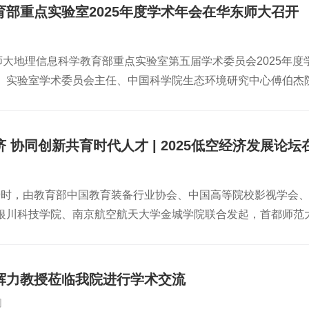
、北京大学城市与环境学院李双成教授、中国科学院遗传与发育
部重点实验室2025年度学术年会在华东师大召开
院薛勇教授、中国科学院地理科学与资源研究所吴朝阳研究员、
张永光教授、首都师范大学资源环境与旅游学院潘云教授、华中
华东师大地理信息科学教育部重点实验室第五届学术委员会2025
教授、中国科学院空天信息创新研究院田维副研究员，中心方向
。实验室学术委员会主任、中国科学院生态环境研究中心傅伯杰
科学学院院长李仁杰作学科建设和发展汇报，技术创新中心主任
国科学院亚热带农业生态研究所王克林研究员，北京大学刘瑜教
推动学科发展至关重要。要结合国家战略需求与学科前沿，聚焦
授，武汉大学张良培教授，首都师范大学宫辉力教授，北京大学
策的智能感知技术体系，积极建设野外试验站及河北省资源环境
刘敏教授、黎夏教授，地理科学学院院长王军、党委书记谭红岩
术年会环节，宫辉力、白开旭、田维分别作“垂向大模型-人在回路-
 协同创新共育时代人才 | 2025低空经济发展论坛
所周成虎院士、同济大学童小华院士、西南交通大学朱庆教授等
进展”主题报告。中心李少丹副教授作“基于跨视角图像的传统建
学术委员会专家长久以来对实验室的支持和帮助表示诚挚感谢。
极推进科研平台建设。目前，学院建有河北省环境演变与生态建设
日上午9时，由教育部中国教育装备行业协会、中国高等院校影视学
人才培养和前沿科学研究的高地。地理信息科学教育部重点实验
8年）、河北省高等学校人文社会科学重点研究基地“河北师范大学
银川科技学院、南京航空航天大学金城学院联合发起，首都师范大
展对地理信息科技的迫切需求，已成为我国GIS理论探索与应用
地理大数据计算与资源规划研究实验室”（2024年）等四个省
京隆重召开。本次论坛汇聚了来自政产学研领域的专家学者、行
设给予指导、建议和帮助。华东师大副校长施国跃教授致辞地理信
境监测、自然资源调查和生态环境保护等领域，基于多源遥感应
及学科带头人全程参与，与师生代表共同见证盛会。论坛还通过
河口海岸大楼一楼现场观看了实验室的无人机演示。实验室李军院
境变化遥感识别决策支持等应用需求，开展技术研发、应用创新
立体化交流格局。论坛由首都师范大学科德学院校长王万良主持
人机，具有高效稳定的飞行性能、高清摄像头和传感器、实时数
源：地理科学学院编辑：网络新闻编辑部
辉力教授莅临我院进行学术交流
空经济”首次写入政府工作报告，被视为新质生产力的关键代表。20
“Intergeo 2025”展会上成为现场焦点，并在亚洲顶尖创新与商业转型旗
网