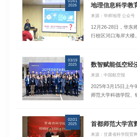
01/01
学原校长宫辉力教授
地理信息科学教育
2026
业大学环境与测绘学
来源：华师地理 公众号
地球系统科学研究所
12月26-28日，
地理科学学院白开旭
行校区河口海岸大楼
余人参加会议。地理
所方创琳研究员，中
指出，中心建设对于
京师范大学张立强教
查、监测、预警、决
03/19
波处长，重点实验室
区治理能力的提升。学
数智赋能低空经济
2025
学院地理与资源研究
遥感探测技术及应用
来源：中国航空报
教授在致辞中对各位
下，地理科学学院积
2025年3月15
成为国家地理学卓越
技术创新中心（201
师范大学科德学院、
极响应国家与区域发
社会科学重点实验室“
经济发展论坛”在北
学校的发展和未来建
中心”围绕河北省环
领导、全体中层干部
师大召开与会专家在
境变化动态分析、环
02/21
成跨地域、跨层级的
球首款超小型测绘无
同发展国家战略。来
首都师范大学宫
2025
实。2024年，“低
测 + 安全高效”在德国
来源：甘肃省科学院官