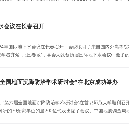
、安全、规范发展的新阶段。低空经济人才培养体系将进一步完
、暴露及健康效应。研究能精确评估过去几十年中国空气质量的
告。报告会由地理与环境学院程钰副院长主持，学院研究生近10
伍的供给。国际宇航科学院院士、北京理工大学邓玉林教授以“低
策提供关键科学依据。陶澍院士做特邀报告宫辉力教授做了题为“A
试验场建设、科学观测与研究》，报告结合国家新一期地面沉降
多、分布广且频发，以及人口老龄化严重等问题，提出将低空科
-二元水循环-地下水位-地面沉降-耦合演化-调控方案的科学问
沉降试验场建设、科学观测与研究的指导思想与理论基础等方面，
备技术创新工程与低空经济产业发展。国家信息中心科研管理处
R-GNSS卫星信号的分离、多场耦合分析、耦合深度学习与地下水
下水会议在长春召开
降监测试验场的大规模新建，为实现试验场高精度数值模型与深度学
题，从智慧城市到城市全域数字化，以及低空经济双向赋能城市
理，开展量化归因与调控阈值研究提供新方法。宫辉力教授做特
ural Networks)模型，提供了新途径；在此基础上，为揭示区
市治理与公共服务现代化，城市治理与公共服务现代化。南京航
智能在水模型建构中的应用、大气污染物传播途径等科学问题展
024年国际地下水会议在长春召开，会议吸引了来自国内外高等
学院副院长程钰教授对报告进行点评，宫教授与师生进行了深入
合，以南京航空航天大学通用航空与飞行学院为例，讲述了培育
，更是为实验室未来攀登新高峰谋篇布局，对实验室的建设与发展起
家学者齐聚 “北国春城”，参会人数创历届国际地下水会议中最多
生的学术视野，加深了对气候变化领域、物理信息神经网络的理
导航监视领域专家、北京述理科技有限公司丁方先生围绕城市空
士会聚一堂，共话新时代地下水资源与环境领域的新理论、新方
师生们的学术兴趣与思考。报告人简介：宫辉力，首都师范大学资环学
建议。他强调，将低空经济与智联网相结合，优化城市交通，使
任、吉林大学新能源与环境学院院长许天福教授主持会议，吉林
for Ecohydrology. Global Coordi-nator for UNESCO IH
宜居和可持续发展。智能无人机领域专家、北京卓翼智能科技有
特理工大学周仰效、中国地质大学（武汉）史建波、中国地质调
然科学院外籍院士、莫斯科心理师范大学名誉博士，科学中国人年
方面的作用。他指出，无人机减少了人员伤亡，同时通过与低空
届全国地面沉降防治学术研讨会”在北京成功举办
国地质调查局张发旺10位专家为大会做了主旨报告。2024年国
信息学会副理事长、中国图书评论学会副会长。撰稿人：李连刚 
权威专家发表了主题演讲。他们从各自专业角度出发，剖析低空
学的基本研究内容，还结合了现代科技和社会发展趋势，向生态
阔发展前景，提出了诸多具有前瞻性和建设性的观点。专家们的
11日，“第六届全国地面沉降防治学术研讨会”在首都师范大学顺
年轻化的学术氛围。大会评选了研究生优秀报告奖24名，研究生
云端经济”，低空经济不仅是飞行器的简单叠加，更是生产力的立体
科研的70余家单位的逾200位代表出席了会议。中国地质调查
会总结报告，报告中显示大会包含了97个特邀报告，149个口头
漪。以论坛为契机，各参与成员将秉持“教育-科技-产业”协同创
和自然资源局地质资源管理处主任科员徐俊杰、上海市地质调查
最后，进行了下届大会申办单位会旗交接仪式，成都理工大学环
、创新能力和实践精神的应用型人才。我们期待通过教育链与产
近20人的上海团组，参加了本届研讨会。自然资源部地质勘查
会议的成功召开为推动我国地下水科学与工程学科专业发展发挥