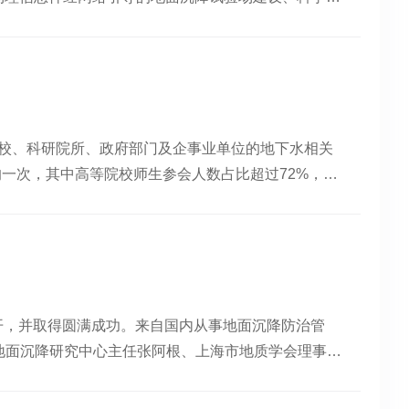
善，通过各级别学历教育、职业教育和社会培训相互补
改善趋势以及各项污染控制政策所带来的环境和健康效
0人参加会议。宫辉力教授的报告题目为《物理信息神经
空经济下的航空医疗救援装备与范式创新”为主题，针
I大模型支撑国家地下水-地面沉降监测工程建设”的特
监测试验场工程布设，根据国内外研究现状，针对
技与医疗救援紧密结合，实现航空医疗救援模式创新，
题，联合AI大模型思维链等技术方法，探索实践
详细介绍了地面沉降监测试验场模型。宫辉力教授指
处长、学术办主任唐斯斯以“低空经济双向赋能城市全
-地面沉降数值模式的物理信息神经网络应用。为揭示区域
习模型耦合，构建物理信息神经网络(PINNS,
全域化转型两方面展开演讲，强调实现深度赋能，培育
邀报告报告结束后，在场师生与三位专家就地球系统科
城地面沉降复杂演化机理，开展量化归因与调控阈值研究，提供了
空航天大学通用航空与飞行学院通用航空系主任羊钊将
开了热烈讨论。本次学术委员会会议，既是对实验室过
院校、科研院所、政府部门及企事业单位的地下水相关
的交流与讨论，细心地对大家的问题进行答疑释惑。本
方案、教学条件和教育规范，实现统筹布局、科学推
到了重要作用。编辑 | 徐惠泽审核 | 唐婧琦 孙斐
的一次，其中高等院校师生参会人数占比超过72%，众
解，为师生未来的学习研究多模态遥感提供了有益思路
中交通展开演讲，提出了如今城市空中交通的主要运行
法和新技术。开幕式上，大会主席、地下水资源与环境
院教授，博士生导师。UNESCO Chair in
城市街道更加立体化、绿色化、清洁化和安全化，实现
大学林君院士、中国地质大学（北京）万力、清华大学
P-VII of the ModelingGroup；国际欧亚科学院院士、俄罗斯工程院
限公司李科文先生结合效益与政策，分享了无人机在应
查局李文鹏、首都师范大学宫辉力、南京大学吴吉春、
度人物（2008)，首批北京学者，曾任首都师范大学
经济结合，催生了低空物流，促进了物资运投，提升了
际地下水会议设置15个分会场，报告的领域和方向不仅
张鑫霖审核人：梁开敏
经济发展现状、面临的挑战与机遇，全方位、多层次地
环境和能源资源领域交叉拓展。参会学生和在职人员参
精彩分享引发了现场听众的热烈反响，掌声不断。
利召开，并取得圆满成功。来自国内从事地面沉降防治管
优秀墙报奖10名，在大会闭幕式举行了颁奖典礼。吉
化跃迁。本次论坛的成功举办，恰似一颗投入时代浪潮
局地面沉降研究中心主任张阿根、上海市地质学会理事长
报告， 129个研究生论坛报告，27个墙报，展示了浓
新理念，全力构建政产学研深度融合的生态体系，致力
研究院院长王寒梅等率队，及同济大学、华东师范大
境与土木工程学院地下水科学系主任张强教授展示申办
业链的精准对接，以学科交叉重构知识体系，借技术迭
管理司司长熊自力、中国地质调查局水文地质环境地质
了重要作用，为保护生态环境、推动绿色发展做出了较