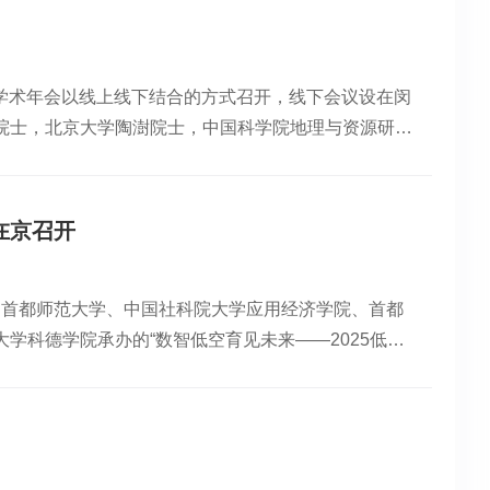
生物学研究所农业资源中心主任沈彦俊研究员、中国矿
北京师范大学地理科学学部阎广建教授、南京大学国际
师范大学城市与环境科学学院吴浩教授、华东师范大学
年度学术年会以线上线下结合的方式召开，线下会议设在闵
带头人、核心成员及地理科学学院领导班子成员等40
院士，北京大学陶澍院士，中国科学院地理与资源研究
胡引翠教授作中心建设情况及发展规划汇报。与会专家
授，南京大学李满春教授，河海大学杨桂山研究员，北
京津冀环境变化与资源监测中关键技术问题，构建调
秦其明教授，华东师大副校长施国跃教授，科技处杨海
数据资源中心，加强与企事业单位联动，服务京津冀地
，以及实验室师生共约70余人参加此次会议，中国科
研究案例”“AI+遥感赋能全球碳排放智能感知”“SAR
在京召开
委员在线上参会。开幕式由杨海波主持。副校长施国跃
筑风格分类方法研究”报告。近年来，在学校的大力支持
地理学是华东师大的传统优势学科和国家重点学科，已
重点实验室（2007年）、河北省环境变化遥感识别
会、首都师范大学、中国社科院大学应用经济学院、首都
室是国内该领域的先行者，始终紧扣国际学术前沿，积
地理计算与规划研究中心”（2022年）、河北省哲学
学科德学院承办的“数智低空育见未来——2025低空
研究的主要阵地之一。施国跃期待各位专家对实验室及
级科研平台。其中，“河北省环境变化遥感识别技术创新
业领袖及全国多所高校代表。首都师范大学科德学院校
息科学教育部重点实验室2025年度学术年会在华东
用技术，聚焦地表及大气环境敏感因子监测与识别、环
云端直播吸引全国20余所兄弟院校师生线上参与，形
士团队自主研发的受限空间无人机（维度 I型）是全
及推广，服务河北省经济、环境可持续发展和京津冀协
。在国家战略的强力推动下，低空经济正从蓝图迈向现
据传输和可视化、碰撞保护和返回机制，凭借“精准检
25年，全国30个省份将其发展规划纳入政府工作报
舰展-新加坡“TechInnovation 2025”展会打破国