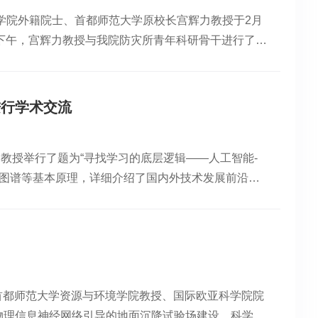
链”协同为核心，聚焦人才培养模式创新与技术转化机
生态与出海步伐。实验室现场演示无人机受限空间无人
学院外籍院士、首都师范大学原校长宫辉力教授于2月
入“爆发期”，政策创新形成制度供给，技术革命催生
育部重点实验室主任刘敏教授做实验室工作报告，汇报
日下午，宫辉力教授与我院防灾所青年科研骨干进行了座
片化等挑战，并提出“政策与市场协同破壁、技术与场
与设想。代表性成果主要包括地理信息获取与分析的技
别就自然灾害风险评估、生命线工程安全、黄土区灾害
场活力，以产学研深度融合推动无人机导航、新能源动
向。未来实验室将重点聚焦以下三个方面：城市模拟
科交叉、技术创新、成果转化等方面提出了宝贵建议，
质量发展注入持久动能。首都师范大学副校长李海梁指
院士主持学术委员会会议实验室主任刘敏教授汇报实验
辉力教授学术交流会在省科学院综合楼六楼会议室举
试金石”。他强调，当前低空经济面临学科壁垒导致复
能老龄化研究”、“基于光谱-感知基础模型的遥感大数
进行学术交流
主持会议，科研开发处、人事教育处相关人员以及防灾
海梁副校长提出，通过“学科重构、产教融合、生态共
应”和“森林遥感与全球变化”为题做专题报告。曹凯教
了甘肃省科学院特聘研究员聘书，防灾所所长周自强向
“天空之城”升级为“云端文明”，让低空经济真正成为
理信息科学教育部重点实验室2025年取得的成果给
教授举行了题为“寻找学习的底层逻辑——人工智能-
授作了题为“问题-方法-进展”的主题报告。他结合
籍院士，首都师范大学原校长宫辉力教授以“无人机遥感
成绩显著，同时也对未来实验室的发展提出了意见和建
知图谱等基本原理，详细介绍了国内外技术发展前沿，
辑，强调基金项目申报书要“外行看了有兴趣，内行看
面详细阐述低空经济在学界与业界的结合点，并结合重
体化；加强地理信息与人工智能的结合，形成数据-信
应用。同时，还针对学科建设、人才培养进了有针对性
了宝贵的指导意见。此次学术交流活动，不仅为我院科
字底座。国际欧亚科学院院士、郑州大学副校长邓中亮
研究，尽快落地应用，助力城市可持续发展；加快实验
学院党委书记黄旭主持了讲座，相关学科、专业60余
将进一步加强交流合作，共同为黄河流域生态保护和灾
案例，提出时空感知应与万物互联相辅相成。通过北斗
别邀请了傅伯杰院士、陶澍院士和宫辉力教授做学术报
减灾规划专家组长，UNESCO Chair in
展数字经济与全球经济增长的新动能，将推进空天地海
提出地球系统科学发展应融合地理学思维、大气科学与
-VII of the Modeling Group，国务院学位委员会第六、第七届地
经济首席专家、中国民航局原副局长董志毅提出，低空
为可持续发展战略提供坚实支撑。傅伯杰院士做特邀报
与科学研究，发表学术论文200余篇，出版专著、图集十
经济从概念普及迈向实质发展的转折年，产业基础与政
的特邀报告，呈现一套量化评估中国大气污染治理成效
首都师范大学资源与环境学院教授、国际欧亚科学院院
奖。
治理与生态协同，并在市场拓展和基础建设等多重因素
分辨率排放清单（PKU清单），并结合简约-概率模
“物理信息神经网络引导的地面沉降试验场建设、科学观