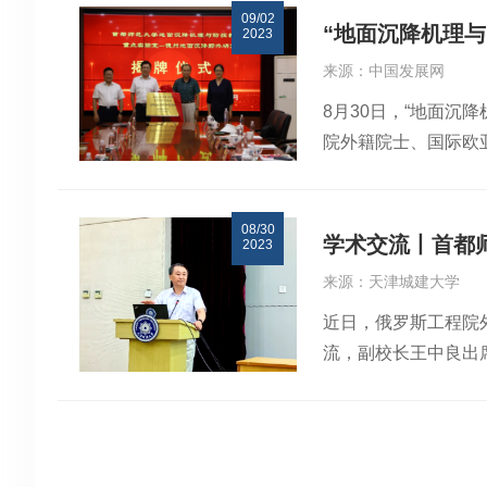
代推动教学改革，让
09/02
部副主任林良俊出席
大的贡献，为全球地
“地面沉降机理
新征程。
2023
长李小娟分别代表主
刻APP记者 殷维图
来源：中国发展网
重点实验室主任王寒
8月30日，“地面
灾害”，联合国教科文组织地
院外籍院士、国际欧
and long-term 
余西顺，山东省地矿
面沉降光纤感知与应
点实验室-德州地面
国际欧亚科学院院士
08/30
落实习近平总书记在
授“气候变化—二元
学术交流丨首都
2023
区绿色低碳发展、实
行会议的形式，在两
来源：天津城建大学
律、成因机制、发展
治”“国家野外科学观
近日，俄罗斯工程院
撑。首都师范大学资
年来地面沉降研究与
流，副校长王中良出
水回灌示范工程。
共有7人作报告，有
动。 宫辉力教授以
作“特大城市地面沉
的地学综合分析范式
序InSAR的海岸带
讲座系统介绍了综合
为重点的综述性报告
了教师们从事科学研
缝监测站、京沈高铁