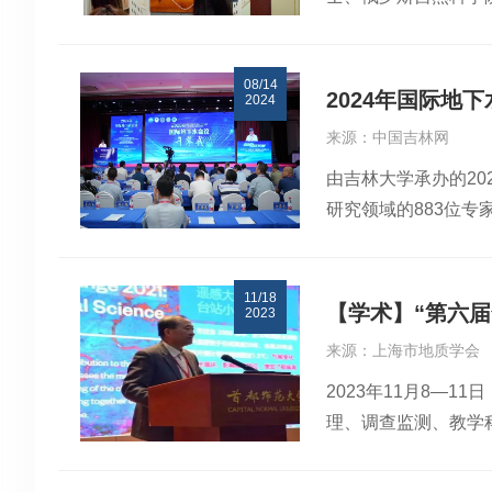
的推动下，步入健康
型模拟污染物的传输
测与研究”的学术报
充，扩大低空人才队
益，为未来的环境决
网络引导的地面沉降
对我国自然灾害种类
邀报告，针对气候变化
08/14
PINN引导的地面
推动航空医疗救援装
GRACE-INSA
2024年国际地
2024
出，随着国家地面沉
域数字化转型”为主
地面沉降复杂演化机
来源：中国吉林网
Informed Ne
新质生产力，推动城
学的研究范式、人工
由吉林大学承办的2
新方法。地理与环境
低空经济与教育相结
去一年工作的系统梳理
研究领域的883位专
次报告拓展了与会师
进、全面覆盖。通信
然
多专家学者及行业人
和启示，进一步激发了
环境、面临的挑战与
教育部重点实验室主
Hydroinformatics 
城市互联互通、宜行
11/18
李广贺、荷兰代尔夫
外籍院士、俄罗斯自
急通信、自然灾害等
【学术】“第六
2023
香港大学焦赳赳、中
校长、中国测绘地理
效率。论坛上，多位
来源：上海市地质学会
涵盖了传统水文地质
展示了低空经济的广
2023年11月8—
会比例相近，体现出
从“天空之城”到“
理、调查监测、教学
林大学许天福教授做大
的石子，激起层层涟
杨联萍、上海市规划
厚的学术氛围。大会
于培养具有国际视野
学、上海师范大学等
单位相关情况。本次