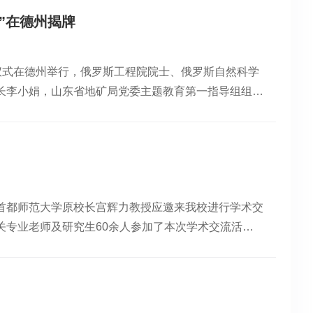
济强国的壮美华章，开启人类探索天空、创造未来的全
查局地面沉降研究中心主任张阿根、首都师范大学副校
持续服务中国经济社会发展贡献良策。中国吉林网 吉
”在德州揭牌
地质调查研究院院长、自然资源部地面沉降监测与防治
院士、长安大学地质灾害研究院院长彭建兵教授“水与
牌仪式在德州举行，俄罗斯工程院院士、俄罗斯自然科学
Teatini教授“Natural land subsidence
长李小娟，山东省地矿局党委主题教育第一指导组组长
s”，国际环境岩土工程学会主席、南京大学苏州高新技术研究院院长施斌教授“地
宫辉力、吴晓华共同为“地面沉降机理与防控教育部重
中心副主任周平研究员“全国地面沉降防治工作进展”，
队共同建设“德州地面沉降监测基地”，旨在深入贯彻
学地面沉降机理与防控教育部重点实验室主任宫辉力教
测、演化与机理防控等方面的深度合作，推动京津冀地
环境与旅游学院院长潘云教授主持。本届研讨会采用平
用，进一步深化产学研融合，加大对地面沉降的分布规
面沉降成因机理、模拟与预测”“地面沉降风险评估与防
演化的特性，为维护城市建设和运营的安全提供地质支
个特邀报告、49个交流报告、11个海报，全面展现了近
首都师范大学原校长宫辉力教授应邀来我校进行学术交
队还实地考察了山东省地面沉降示范工程、砂岩热储尾
骨干。研讨会学术氛围浓郁，互动交流活跃。上海团组
关专业老师及研究生60余人参加了本次学术交流活
性发展：地面沉降挑战与应对”，地调院首席专家史玉金
了基于遥感大数据、监测网小数据与悟空云平台深度结合
预警方法研究”，华东师大赵卿副教授作“基于多平台时
循环与地面沉降耦合演化机理及调控中的应用。 此次
降危险性研究”，另有武汉大学廖明生教授研究团队以上海
、论述深刻，具有很强的前瞻性和指导性，有效地激发
。一是考察顺义天竺地面沉降监测站、顺义西王路地裂
座的教师们结合自己科学研究中遇到的问题和困惑，畅
的大运河北京通州段，地面沉降的发展对运河沿线古建