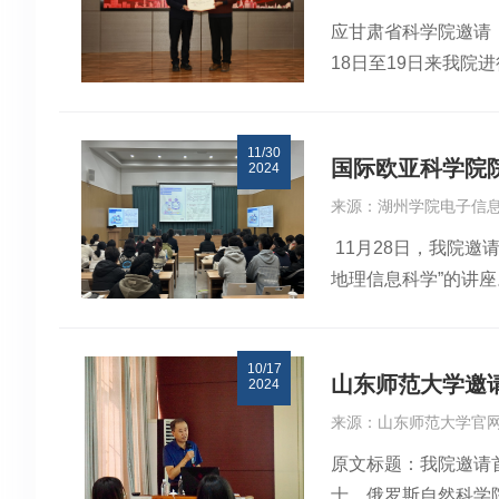
告，标志着低空经济
外技术垄断，获得意
应甘肃省科学院邀请
制优化。中国教育装
机（维度I型）学术
18日至19日来我
教育变革。他强调，
了实验室的基本情况
谈交流。防灾所所长
景协同创新、教育与
术和方法、城市自然
链机理等拟申报的重
力等关键技术突破，
器、地下智探和数智
11/30
并特别强调要充分利
出，低空经济作为国
室工作实验室成员曹凯
国际欧亚科学院
2024
行。院党委书记、院
合型人才短缺，学用
据智能解译：关键技
来源：湖州学院电子信
所、生物所班子成员
建”三维发力重塑育
授、谭琨教授、史贵
11月28日，我院
宫辉力教授颁发了地
驱动高质量发展的“
予了充分肯定，认为
地理信息科学”的讲
自身作为基金评审专
与低空经济”为题，
议。学术委员会建议
以及人工智能在遥感
了有水平”，才能提
庆案例·重庆测科院
息-知识-决策的全
的指导。当天，校党
研人员提供了学习交
围绕通导深度融合与
室转型，聚焦服务国
10/17
名师生参加。宫辉力教
害防治贡献力量。（
系统、无线网络和卫
告。傅伯杰院士做了
山东师范大学邀
2024
Hydroinformatics 
一体化，实现通导结
系统科学方法，构建
来源：山东师范大学官
理学科评议组成员（2
经济一年来的发展态
告陶澍院士做了题为
原文标题：我院邀请
余部，曾获国家科技进
策环境显著优化。2
的系统性方法学，详
士、俄罗斯自然科学