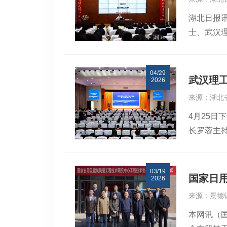
航天、高
校202
湖北日报
技发展历
金、科技
士、武汉
主动走近
https://
院士长期
身科研路
课，傅院
德智体美
04/29
的故事，
结合，在
武汉理
2026
涵，引导
育人的桥
来源：湖北
术突破、
年树立科
4月25
础、培养
长罗蓉主
教：为国
汉理工大
料复合新
席。中国
持续擦亮
03/19
重召开表
合之路，
国家日
2026
绩。他希
来源：景德
科技成果
本网讯（
成中部地