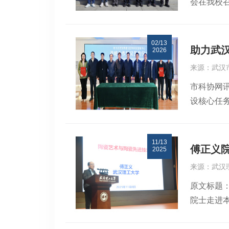
会在我校
校“十五
黄勇代表
风建设，
业技术创
三次代表
02/13
提宝贵意
助力武
2026
特色，进
来源：武汉
合力。会上
市科协网
下一阶段
设核心任
分吸纳专
展。活动
质量发展注
协主席谢
11/13
属同济医
傅正义
2025
士、中铁
来源：武汉
明清，中
原文标题
鹏，江岸
院士走进
建“院士
题报告。
会议”高
主持。傅