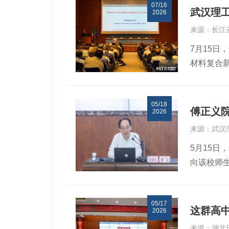
07/16
上的非均
武汉理
2026
能提供两
来源：长江
何在限域
7月15日，
显微镜中
材料复合
压，诱导
士当选为
移动钨针
席。在大
空间变化
05/18
结技术新
是经典理
傅正义
2026
陶瓷与多
相，而固
来源：武汉
备新技术
本质上改
5月15
世界陶瓷
临界晶核
向该校师
专家，涵
结果。分
研实践与
宝洪 通讯
外，几何
域的奋进
空间球对
05/17
国际重要
液相变过
这群高
2026
院士聚焦
制备提供
来源：湖北