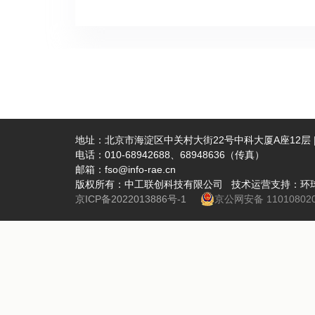
领域的应
全国优秀
Interd
参与，为
企业代表
4日下午实
全意识和
人才、学
地址：北京市海淀区中关村大街22号中科大厦A座12层 | 
推动学科
电话：010-68942688、68948636（传真）
邮箱：fso@info-rae.cn
学-华师一
版权所有：中工联创科技有限公司 技术运营支持：环
室面向中
京ICP备2022013886号-1
京公网安备 110108020
1300
升全民