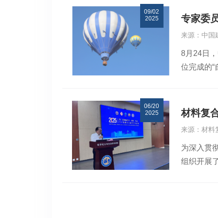
加速科技
09/02
陶瓷先进
共同开展
专家委
2025
价值与科
打造的汇
来源：中国
沿进展与
产业界具
8月24
了学科知
是建成的
位完成的
着力培养
影：肖凯通
称专家委
各自疑惑
究员，专
材科珠峰2
06/20
授级高工
进本科生
材料复合
2025
书记王东
动不仅拓
来源：材料
国建筑材
冉冉、张
为深入贯彻
授，材料
组织开展
欧洲陶瓷
动学科交
创新团队
致辞，来
技术、高
科前沿成
项、省部级
材料复合
Samuel