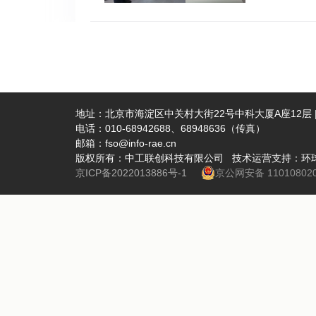
志鹏、市
结论也适用
业，深入
PeLE
求，并围
称为光子回
发，找准
解释，并
新动能。
配到非辐射
新课题突
光子回收
地址：北京市海淀区中关村大街22号中科大厦A座12层 | 
电话：010-68942688、68948636（传真）
力，赋能
然而这些完
邮箱：fso@info-rae.cn
回收对效率
版权所有：中工联创科技有限公司 技术运营支持：环
微腔中的
京ICP备2022013886号-1
京公网安备 110108020
光材料更高
应，效率
利于效率
中会牺牲
想要获得效
方科技大
金委的支持。