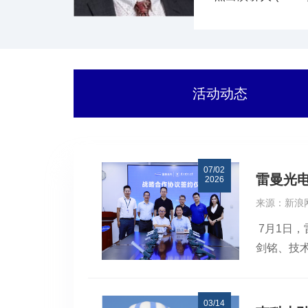
Energy Ph
术期刊共发表文章700
活动动态
07/02
雷曼光
2026
来源：新浪
7月1日
剑铭、技
Micro
应用领域
03/14
术攻关、科