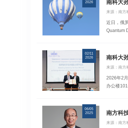
南科大孙
2026
CPO光
来源：南方
人员、实
近日，俄罗
研究型大
Quantum 
校。一直
统阐述了A
授。本次签
结构，具有
面板先进
02/11
发射特性
础研究方案
南科大
2026
关非辐射
产，目前正
来源：南方
研究虽不断
玻璃基板、
2026
图，通过A
景的市场
办公楼10
子点领域
证，南方科
这些策略
机构，孙
发光效率的
06/05
学术影响
等主流无
南方科
2025
展。张凌
团队针对当
来源：南方
括孙小卫
材料改性