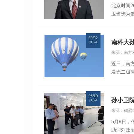
北京时间2
究、人才联
点从宽谱
卫当选为
科学院外
后续研究提
无线电大
示，这份
孙小卫院
（SPIE）
大与俄方
计划、深圳市量
08/02
并为中国内地
任奕霏
学与应用
南科大
2024
为新加坡
来源：南方
与照明、扩
近日，南
Schol
发光二极管（Q
度SPIE 
perovs
等多项国内
近期发表的
涵盖自然
05/10
子回收可实
家，涵盖
孙小卫
2024
有效作用的
来源：鹤壁
取光效率
5月8日
因为该策略
助理刘政
为 PeL