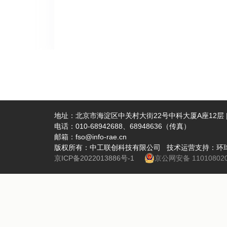
国复合材
副理事长
波材料技
会议，共
军院士商
委书记、
快车道；
邢海波在
多、服务
地址：北京市海淀区中关村大街22号中科大厦A座12层 | 
电话：010-68942688、68948636（传真）
威集团、
邮箱：fso@info-rae.cn
强联手、
版权所有：中工联创科技有限公司 技术运营支持：环
小企业特色
京ICP备2022013886号-1
京公网安备 110108020
共12个
力。此外
中小企业
深度融合