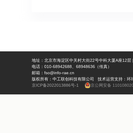
区，安发
拥有众多
桥，合作
转化和进
康产品赢
梗、五味
与健康科
管是引进
到祖国创
品古瑟夫
界经验，
粹，将传
领域的无
558名
够在为全
妆、饮等
引侨、为
食两用的
发还计划
政策，开
关系的深
为“一带
博士生及
够携手安
察团还受
地址：北京市海淀区中关村大街22号中科大厦A座12层 | 
望越来越
电话：010-68942688、68948636（传真）
势，以及
邮箱：fso@info-rae.cn
英说，华
意向。未
版权所有：中工联创科技有限公司 技术运营支持：环
能、生物
力量。张
京ICP备2022013886号-1
京公网安备 110108020
技术及场
出，中俄
发”项目
的合作前
式AI呼吸
使馆将为
了新动能
业合作的
巡检、高
还与俄罗
济“112