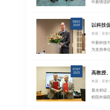
中新情谊
合会的沟
顿Te P
动受到地
教授、全
日”活动
08/01
次纪念活
以科技促
2025
平，在纪
来源：安发
与中国驻
中新科技
家主席习
为支持单位
深化合作
克里斯托
在内的全
与经贸合
融入中新
07/07
进会自1
一行拜会
高教授
2025
来的协同
效的交流
来源：安发
源整合，
们高兴地
晨光初绽
新形势下
学等国际
程院外籍
执行会长
略”，实现
俄罗斯，
动中新两
要省市，