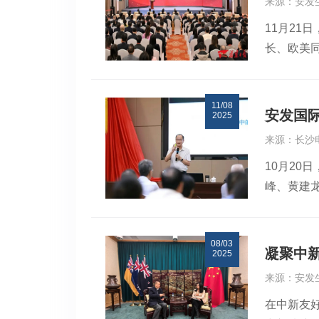
来源：安发
受邀作为
端为科研
11月21
《让大健康
炜总裁讲话
长、欧美
以“预防
指导意见
与各地留
山海生态
节，王红
领导嘉宾
阐述了宁
关键问题
11/08
在致辞中
享了安发的
题各抒己
安发国
2025
造历史的
动“药、健
用宁德科
来源：长沙
历史机遇
链，为“
来科研工作
10月20
学人员工
府对发展
立足 “十
峰、黄建
者，同心
与决心。安
与重点任务
请安发国
重大突破，
发力量”。
向更聚焦、
了“大健
办安发生
政策导向
08/03
能、助力
示，福建
药食同源等
凝聚中
2025
业发展的
间，高益槐
健康产业
来源：安发
群众所盼
同。高教
在中新友好
升履职实
欧美同学