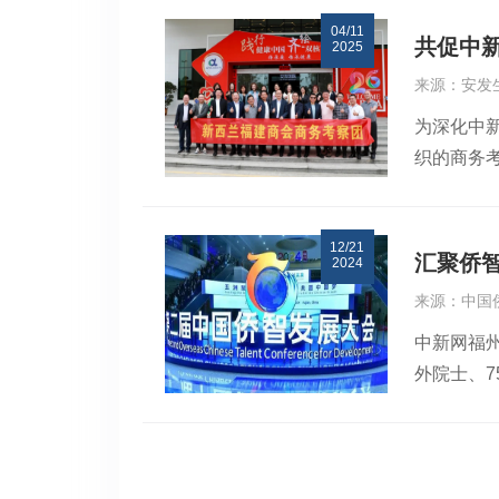
康产业的
他表示，
作桥梁方
04/11
速度”：
可持续的
献表示高
共促中
2025
阿纳托利
表示，当
身的生物
来源：安发
鲁利娃，
题，推动
等领域的
为深化中
中，高炜
后发言：
致力于健
织的商务
斯专家学
域的联合
进“医药体
外籍院士
坚实基础
处主任高
作。期待
生，安发
亲切会见
主席、前
12/21
发结下了
奇、费多
商会副会
汇聚侨
2024
的同时，
迎高教授
回顾了访
来源：中国
誉。高教
中医使用
强劲动能
中新网福州
任总理Jo
提取药食
他表示，安
外院士、7
员介绍的
研上不断
学领域的
题。聚焦
企业文化
瑟夫院长
现出中新
高质量发
示钦佩。
始终致力
新西兰福
摄以侨引
持表示感
势。俄罗
流融洽，
业走向海