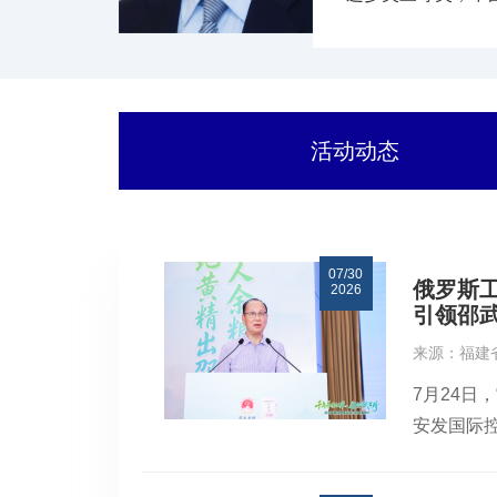
活动动态
07/30
俄罗斯
2026
引领邵
来源：福建
7月24
安发国际
员、安发
的科研积