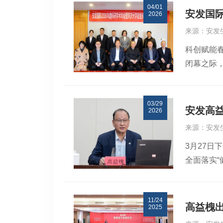
04/01
精高益槐
安发国际
2026
刊发于国际
来源：安发
用。他以
科创赋能春
医学教授
闭幕之际
等多重功
学安发天
九制邵武黄
管齐聚一
物中草药
03/29
钢院士，
深耕数十
安发高
2026
发天然药
业价值，
来源：安发
授、庞正昊
3月27
“十五五
全面落实
定议程有
书记张永
汇报，全面
蓝康昌，
核战略、
11/24
连线同步
后，黎锦
高益槐
2025
主席高益
导。高炜