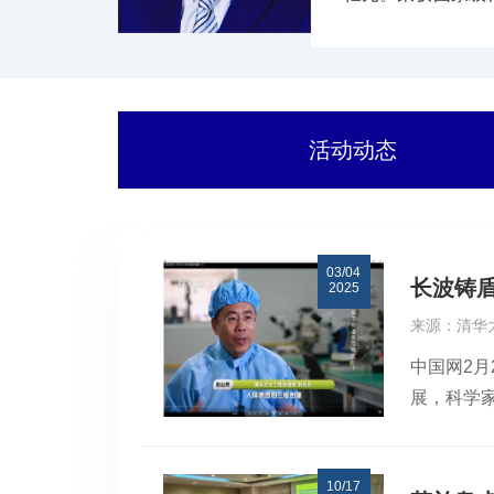
推进计划、海英人
活动动态
03/04
长波铸盾
2025
来源：清华
中国网2
展，科学
长比可见光
也不像无
10/17
动性和粒