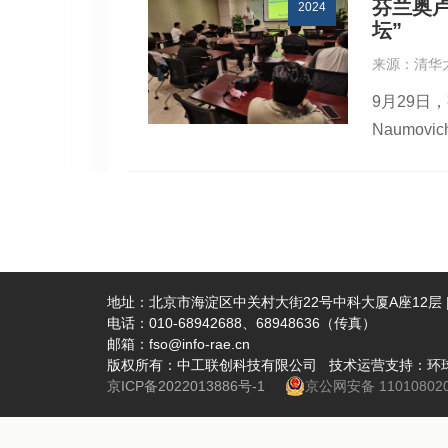
芬兰奥卢
2024
钟。他针
坛”
太赫兹、
来源：清华
新链，主
9月29日，
为社会和
Naumovi
魂。长期
new ph
的长波光
气与信息工
谱响应，
诊断、无线
解决了高
工作的太
上实现对
了电流振
前端器件奠
兹辐射机制
地址：北京市海淀区中关村大街22号中科大厦A座12层 | 
了新机遇
电话：010-68942688、68948636（传真）
应的特性
领团队不
邮箱：fso@info-rae.cn
关应用技
产生的温
版权所有：中工联创科技有限公司 技术运营支持：环
京ICP备2022013886号-1
京公网安备 110108020
大应用潜
而作为安
中，安全