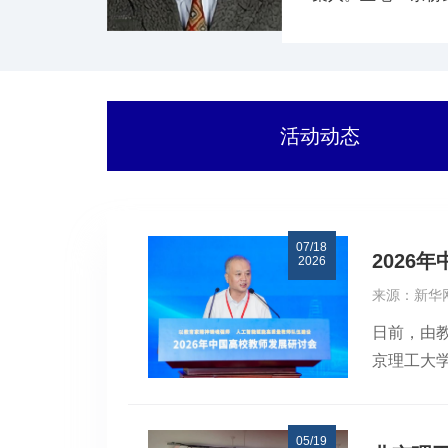
省部级一等奖7项（
授（2008年）
教师、全国优秀科
活动动态
07/18
2026
2026
来源：新华
日前，由
京理工大
169所
家徐特立
05/19
了一条独