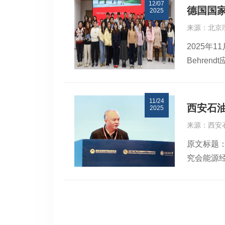
12/07
球可再生
德国国家
2025
学者也分
来源：北京
区域、跨
2025年
办，旨在
Behre
已于202
Behre
Behren
11/24
本次系列讲
西安石
2025
人口与城
来源：西安
电池等技
原文标题：
随后，在
究会能源
型进程，
第十四届
下，需要
然科学基
（Ener
魏一鸣，
生能源制
彦德，中
三场报告中