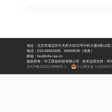
副校长周
展开了交流
进富，以
德国国家工
济与管理
合作项目“燃
校对来自
转化及燃
全的宏大
源系统建
术盛会，
业和能源
地址：北京市海淀区中关村大街22号中科大厦A座12层 | 
源事业输
电话：010-68942688、68948636（传真）
邮箱：fso@info-rae.cn
行业改革
版权所有：中工联创科技有限公司 技术运营支持：环
展等领域
京ICP备2022013886号-1
京公网安备 110108020
焦"AI驱
究"专项
经济与管
坛，涵盖
碳"战略
开幕式本