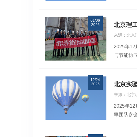
家自然科
家自然科学基金
高原高寒
Mix Appro
01/06
绍了国家
https://do
北京理
2026
国家自然
来源：北京
和厦门大
2025年
员、清华
与节能协
进展、创
以及相关
讨论与交
烟气余热回
金委管理科
12/24
院”以来
北京实
2025
进行现场
来源：北京
为企业后
2025年
率团队参
能源转型
康佳宁、