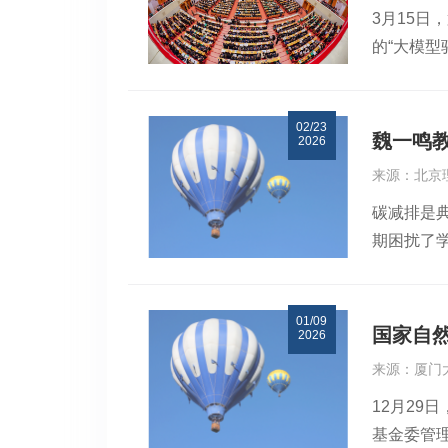
3月15日
在大学先
导的教育
的“大模
机制的落
主任、德
量检测集
02/23
以大模型
魏一鸣教
2026
技创新产业
来源：北京
新成果奖
碳减排是
会第二届
期困扰了
致辞。大
京实验室魏
标志着大
益”统筹方
表彰奖励
01/09
馈机制，揭
果，是面
国家自然
2026
工程学、系统
来源：厦门
Approach
12月29
了碳减排“
基金委管
计、国家