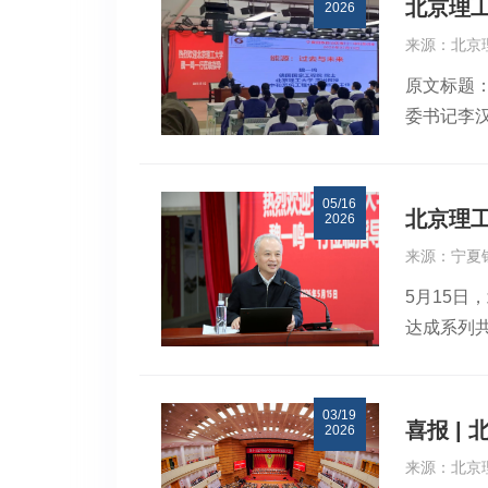
北京理
2026
成“师承、
来源：北京
校将以此
原文标题
国贡献智
委书记李
新型的高
院的座谈
赋能教师
人、人才
力量。教
05/16
副校长一
基；要以
北京理
2026
请，魏一
结果导向
来源：宁夏
热烈，学
党委常务
5月15
生、副会
分别作交
达成系列
子。此次走
本科生院
方就“中
教育学院 
专家报告
资源向中
系与评价激
03/19
源等方面
量思政课教
喜报 |
2026
重要内容
展”等主
来源：北京
生动实践
博中心“挺